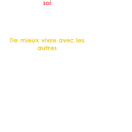
soi
De mieux vivre avec les
autres
De renforcer la confiance
en soi
SEVERINE VAISSIÈRES